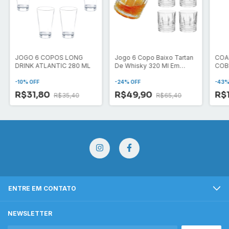
JOGO 6 COPOS LONG
Jogo 6 Copo Baixo Tartan
COA
DRINK ATLANTIC 280 ML
De Whisky 320 Ml Em
COB
Vidro Grosso
-
10
% OFF
-
24
% OFF
-
43
%
R$31,80
R$49,90
R$
R$35,40
R$65,40
ENTRE EM CONTATO
NEWSLETTER