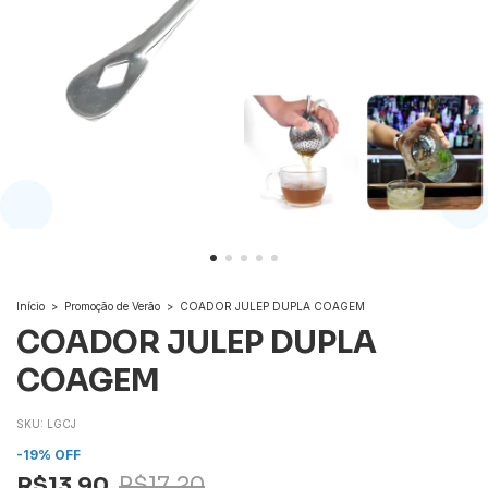
Início
>
Promoção de Verão
>
COADOR JULEP DUPLA COAGEM
COADOR JULEP DUPLA
COAGEM
SKU:
LGCJ
-
19
% OFF
R$13,90
R$17,20