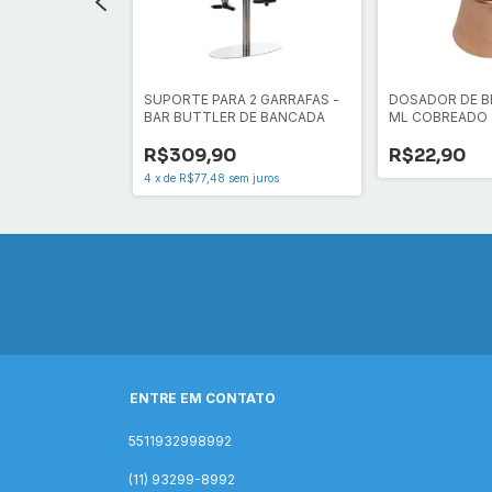
BIDA 25 X 50
SUPORTE PARA 2 GARRAFAS -
DOSADOR DE BE
ICO COBREADO
BAR BUTTLER DE BANCADA
ML COBREADO
R$309,90
R$22,90
4
x
de
R$77,48
sem juros
ENTRE EM CONTATO
5511932998992
(11) 93299-8992