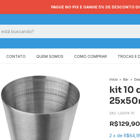
PAGUE NO PIX E GANHE 5% DE DESCONTO DIRETO NO CARRINHO
CONTATO
QUEM SOMOS
COMO COMPRAR
TROCAS E 
Início
>
Bar
>
Dos
kit 10
25x50m
SKU:
LGDI14-10
R$129,90
2
x
de
R$64,9