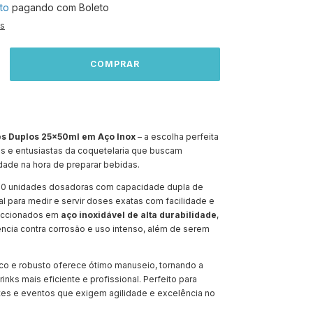
to
pagando com Boleto
es
es Duplos 25x50ml em Aço Inox
– a escolha perfeita
is e entusiastas da coquetelaria que buscam
dade na hora de preparar bebidas.
 10 unidades dosadoras com capacidade dupla de
al para medir e servir doses exatas com facilidade e
feccionados em
aço inoxidável de alta durabilidade
,
ncia contra corrosão e uso intenso, além de serem
ico e robusto oferece ótimo manuseio, tornando a
inks mais eficiente e profissional. Perfeito para
ntes e eventos que exigem agilidade e excelência no