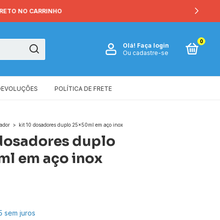
0
Olá!
Faça login
Ou cadastre-se
DEVOLUÇÕES
POLÍTICA DE FRETE
ador
>
kit 10 dosadores duplo 25x50ml em aço inox
 dosadores duplo
l em aço inox
5
sem juros