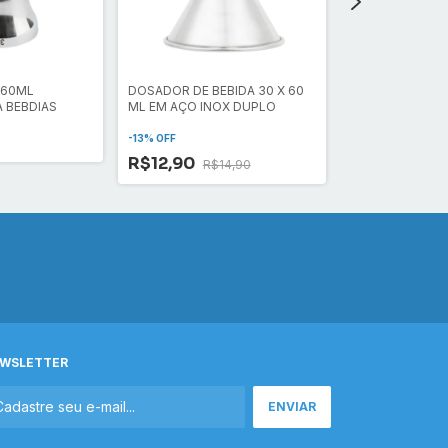
 60ML
DOSADOR DE BEBIDA 30 X 60
DOSADOR DE BEB
 BEBDIAS
ML EM AÇO INOX DUPLO
ML EM AÇO INO
-
13
% OFF
-
13
% OFF
R$12,90
R$14,90
R$12,90
R$1
WSLETTER