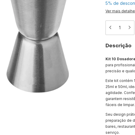
5% de descon
Ver mais detalh
Descrição
Kit 10 Dosador
para profissiona
precisão e quali
Este kit contém
25ml e 50ml, ide
agilidade. Con
garantem resistê
fáceis de limpar.
Seu design prát
preparação de dr
bares, restaura
serviço.