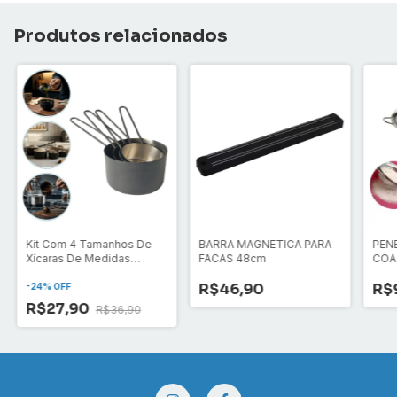
Produtos relacionados
Kit Com 4 Tamanhos De
BARRA MAGNETICA PARA
PENE
Xícaras De Medidas
FACAS 48cm
COA
Culinária Em Inox
R$46,90
R$
-
24
% OFF
R$27,90
R$36,90