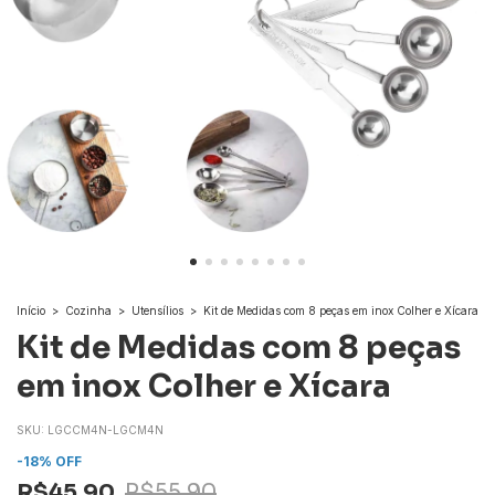
Início
>
Cozinha
>
Utensílios
>
Kit de Medidas com 8 peças em inox Colher e Xícara
Kit de Medidas com 8 peças
em inox Colher e Xícara
SKU:
LGCCM4N-LGCM4N
-
18
% OFF
R$45,90
R$55,90